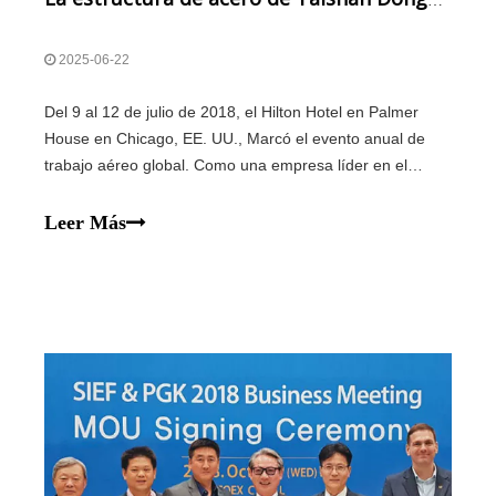
La estructura de acero de Taishan Dongkuo debuta en la Exposición Internacional de Equipos de Seguridad, que muestra la nueva altura de fabricación inteligente de China
2025-06-22
Del 9 al 12 de julio de 2018, el Hilton Hotel en Palmer
House en Chicago, EE. UU., Marcó el evento anual de
trabajo aéreo global. Como una empresa líder en el
sistema de seguridad de estructura de acero de China,
Taishan Dongkuo Steel Structure Co., Ltd. fue invitado a
Leer Más
asistir a la reunión anual y a la exposición de la
InternationA