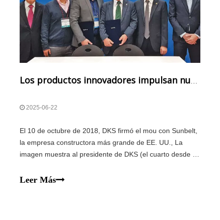
Los productos innovadores impulsan nuevos avances en el mercado global
2025-06-22
El 10 de octubre de 2018, DKS firmó el mou con Sunbelt,
la empresa constructora más grande de EE. UU., La
imagen muestra al presidente de DKS (el cuarto desde la
izquierda) tomando una foto grupal con toda la persona
relevante de esta exposición presentará el mega haz y el
Leer Más
tablón reforzado con fibra de 2002 usado en el 2002
Korea Jap