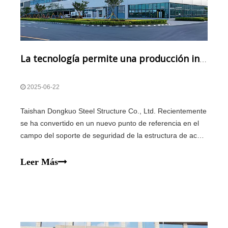
La tecnología permite una producción innovadora de sistemas de soporte de seguridad
2025-06-22
Taishan Dongkuo Steel Structure Co., Ltd. Recientemente
se ha convertido en un nuevo punto de referencia en el
campo del soporte de seguridad de la estructura de acero
con su línea de producción inteligente moderna y su
estricto sistema de gestión de calidad. Ubicada en una
Leer Más
fábrica moderna de 16,528 metros cuadrados en
Guangdong, la compañía integra profundamente i